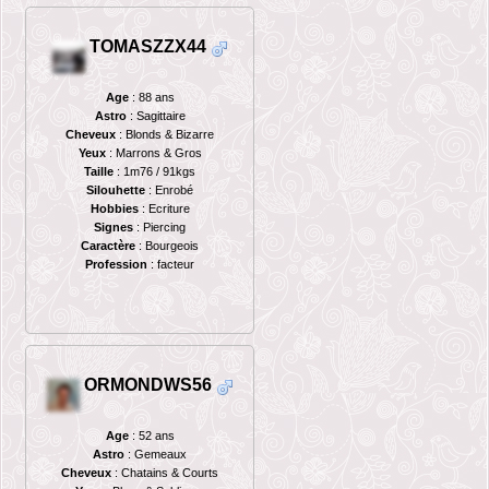
TOMASZZX44
Age
: 88 ans
Astro
: Sagittaire
Cheveux
: Blonds & Bizarre
Yeux
: Marrons & Gros
Taille
: 1m76 / 91kgs
Silouhette
: Enrobé
Hobbies
: Ecriture
Signes
: Piercing
Caractère
: Bourgeois
Profession
: facteur
ORMONDWS56
Age
: 52 ans
Astro
: Gemeaux
Cheveux
: Chatains & Courts