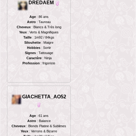
DREDAEM
Age
: 86 ans
Astro
: Taureau
Cheveux
: Blancs & Très long
Yeux
: Verts & Magnifiques
Taille
: 1m92 / 84kgs
Silouhette
: Maigre
Hobbies
: Sortir
Signes
: Tattouage
Caractère
: Ninja
Profession
: frigoriste
GIACHETTA_AO52
Age
: 61 ans
Astro
: Balance
Cheveux
: Blonds Platine & Sublimes
Yeux
: Verrons & Bizarre