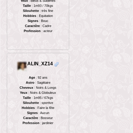
Yeux
: Bleus & Sublimes
Taille
: 1m93 / 70kgs
Silouhette
: très fine
Hobbies
: Equitation
Signes
: Bouc
Caractère
: Cadre
Profession
: acteur
ALIN_XZ14
Age
: 92 ans
Astro
: Sagittaire
Cheveux
: Noirs & Longs
Yeux
: Noirs & Globuleux
Taille
: 1m95 / 67kgs
Silouhette
: sportive
Hobbies
: Faire la fête
Signes
: Aucun
Caractère
: Bosseur
Profession
: jardinier