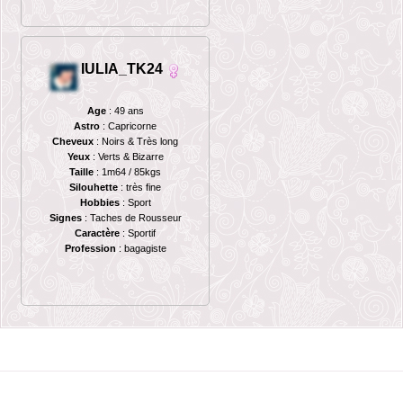
IULIA_TK24
Age
: 49 ans
Astro
: Capricorne
Cheveux
: Noirs & Très long
Yeux
: Verts & Bizarre
Taille
: 1m64 / 85kgs
Silouhette
: très fine
Hobbies
: Sport
Signes
: Taches de Rousseur
Caractère
: Sportif
Profession
: bagagiste