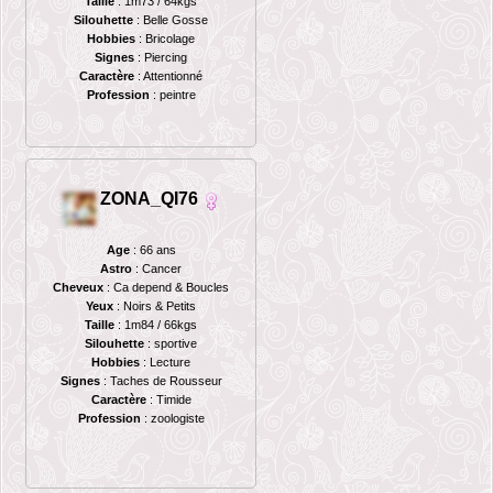
Taille
: 1m73 / 64kgs
Silouhette
: Belle Gosse
Hobbies
: Bricolage
Signes
: Piercing
Caractère
: Attentionné
Profession
: peintre
ZONA_QI76
Age
: 66 ans
Astro
: Cancer
Cheveux
: Ca depend & Boucles
Yeux
: Noirs & Petits
Taille
: 1m84 / 66kgs
Silouhette
: sportive
Hobbies
: Lecture
Signes
: Taches de Rousseur
Caractère
: Timide
Profession
: zoologiste