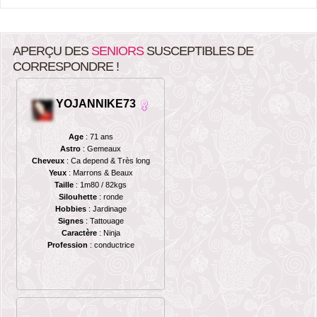
APERÇU DES
SENIORS
SUSCEPTIBLES DE
CORRESPONDRE !
YOJANNIKE73
Age
: 71 ans
Astro
: Gemeaux
Cheveux
: Ca depend & Très long
Yeux
: Marrons & Beaux
Taille
: 1m80 / 82kgs
Silouhette
: ronde
Hobbies
: Jardinage
Signes
: Tattouage
Caractère
: Ninja
Profession
: conductrice