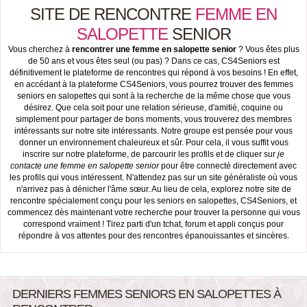
SITE DE RENCONTRE
FEMME
EN
SALOPETTE
SENIOR
Vous cherchez à
rencontrer une femme en salopette senior
? Vous êtes plus
de 50 ans et vous êtes seul (ou pas) ? Dans ce cas, CS4Seniors est
définitivement le plateforme de rencontres qui répond à vos besoins ! En effet,
en accédant à la plateforme CS4Seniors, vous pourrez trouver des femmes
seniors en salopettes qui sont à la recherche de la même chose que vous
désirez. Que cela soit pour une relation sérieuse, d'amitié, coquine ou
simplement pour partager de bons moments, vous trouverez des membres
intéressants sur notre site intéressants. Notre groupe est pensée pour vous
donner un environnement chaleureux et sûr. Pour cela, il vous suffit vous
inscrire sur notre plateforme, de parcourir les profils et de cliquer sur
je
contacte une femme en salopette senior
pour être connecté directement avec
les profils qui vous intéressent. N'attendez pas sur un site généraliste où vous
n'arrivez pas à dénicher l'âme sœur. Au lieu de cela, explorez notre site de
rencontre spécialement conçu pour les seniors en salopettes, CS4Seniors, et
commencez dès maintenant votre recherche pour trouver la personne qui vous
correspond vraiment ! Tirez parti d'un tchat, forum et appli conçus pour
répondre à vos attentes pour des rencontres épanouissantes et sincères.
DERNIERS FEMMES SENIORS EN SALOPETTES À