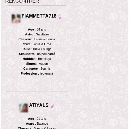
RENCONTRER
FIAMMETTA718
Age
: 64 ans
Astro
: Sagittaire
Cheveux
: Brune & Beaux
Yeux
: Bleus & Gros
Taille
: 1m64 / 88kgs
Silouhette
: un peu carré
Hobbies
: Bricolage
Signes
: Aucun
Caractère
: Soumis
Profession
: lieutenant
ATIYALS
Age
: 91 ans
Astro
: Balance
Cheveux
: Blancs & Lisses