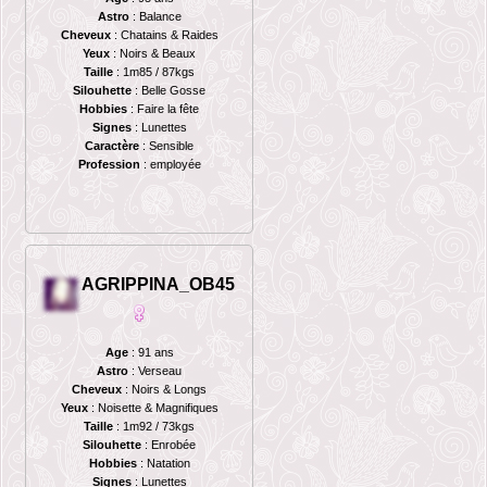
Astro
: Balance
Cheveux
: Chatains & Raides
Yeux
: Noirs & Beaux
Taille
: 1m85 / 87kgs
Silouhette
: Belle Gosse
Hobbies
: Faire la fête
Signes
: Lunettes
Caractère
: Sensible
Profession
: employée
AGRIPPINA_OB45
Age
: 91 ans
Astro
: Verseau
Cheveux
: Noirs & Longs
Yeux
: Noisette & Magnifiques
Taille
: 1m92 / 73kgs
Silouhette
: Enrobée
Hobbies
: Natation
Signes
: Lunettes