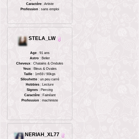
Caractère
: Artiste
Profession
: sans emploi
STELA_LW
Age
: 91 ans
Astro
: Belier
Cheveux
: Chatains & Ondules
Yeux
: Bleus & Ovales
Taille
: 1m59 / 90kgs
Silouhette
: un peu carré
Hobbies
: Lecture
Signes
: Piercing
Caractère
: Fainéant
Profession
: machiniste
NERIAH_XL77