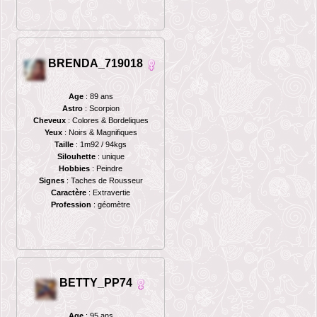
BRENDA_719018
Age
: 89 ans
Astro
: Scorpion
Cheveux
: Colores & Bordeliques
Yeux
: Noirs & Magnifiques
Taille
: 1m92 / 94kgs
Silouhette
: unique
Hobbies
: Peindre
Signes
: Taches de Rousseur
Caractère
: Extravertie
Profession
: géomètre
BETTY_PP74
Age
: 95 ans