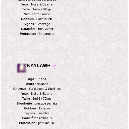
Yeux
: Noirs & Bizarre
Taille
: 1m57 / 84kgs
Silouhette
: ronde
Hobbies
: Faire la fête
Signes
: Bronzage
Caractère
: Bon Vivant
Profession
: forgeronne
KAYLAWH
Age
: 52 ans
Astro
: Balance
Cheveux
: Ca depend & Sublimes
Yeux
: Noirs & Bizarre
Taille
: 1m61 / 70kgs
Silouhette
: presque parfaite
Hobbies
: Ecriture
Signes
: Lunettes
Caractère
: Ambitieux
Profession
: parfumeuse