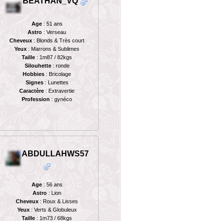
BEATHAN_VQ
Age
: 51 ans
Astro
: Verseau
Cheveux
: Blonds & Très court
Yeux
: Marrons & Sublimes
Taille
: 1m87 / 82kgs
Silouhette
: ronde
Hobbies
: Bricolage
Signes
: Lunettes
Caractère
: Extravertie
Profession
: gynéco
ABDULLAHWS57
Age
: 56 ans
Astro
: Lion
Cheveux
: Roux & Lisses
Yeux
: Verts & Globuleux
Taille
: 1m73 / 68kgs