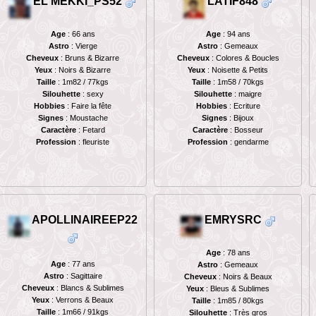
EL MEKKI_PS52
LATIF848
Age
: 66 ans
Age
: 94 ans
Astro
: Vierge
Astro
: Gemeaux
Cheveux
: Bruns & Bizarre
Cheveux
: Colores & Boucles
Yeux
: Noirs & Bizarre
Yeux
: Noisette & Petits
Taille
: 1m82 / 77kgs
Taille
: 1m58 / 70kgs
Silouhette
: sexy
Silouhette
: maigre
Hobbies
: Faire la fête
Hobbies
: Ecriture
Signes
: Moustache
Signes
: Bijoux
Caractère
: Fetard
Caractère
: Bosseur
Profession
: fleuriste
Profession
: gendarme
APOLLINAIREEP22
EMRYSRC
Age
: 78 ans
Age
: 77 ans
Astro
: Gemeaux
Astro
: Sagittaire
Cheveux
: Noirs & Beaux
Cheveux
: Blancs & Sublimes
Yeux
: Bleus & Sublimes
Yeux
: Verrons & Beaux
Taille
: 1m85 / 80kgs
Taille
: 1m66 / 91kgs
Silouhette
: Très gros