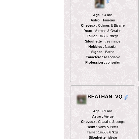
Age
: 94 ans
Astro
: Taureau
Cheveux
: Colores & Bizarre
Yeux
: Verrons & Ovales
Taille
: 1m60 / 78kgs
Silouhette
: très mince
Hobbies
: Natation
Signes
: Barbe
Caractère
: Associable
Profession
: conseiller
BEATHAN_VQ
Age
: 69 ans
Astro
: Vierge
Cheveux
: Chatains & Longs
Yeux
: Noirs & Petits
Taille
: 1m56 / 67kgs
Silouhette
: idéale