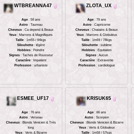
WTBREANNA47
ZLOTA_UX
Age
: 58 ans
Age
: 79 ans
Astro
: Taureau
Astro
: Capricorne
Cheveux
: Ca depend & Beaux
Cheveux
: Chatains & Beaux
Yeux
: Marrons & Magnifiques
Yeux
: Marrons & Globuleux
Taille
: 1m55 / 94kgs
Taille
: 1m69 / 78kgs
Silouhette
: légère
Silouhette
: sublime
Hobbies
: Peindre
Hobbies
: Equitation
Signes
: Taches de Rousseur
Signes
: Aucun
Caractère
: Impatient
Caractère
: Extravertie
Profession
: urbaniste
Profession
: cardiologue
ESMEE_UF17
KRISUK65
Age
: 76 ans
Age
: 66 ans
Astro
: Verseau
Astro
: Scorpion
Cheveux
: Blonds Venicien & Très
Cheveux
: Blonds Venicien & Bizarre
long
Yeux
: Verts & Globuleux
Yeux
: Verts & Bizarre
Taille
: 1m58 / 57kgs