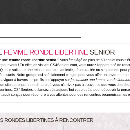
E
FEMME
RONDE LIBERTINE
SENIOR
r une femme ronde libertine senior
? Vous êtes âgé de plus de 50 ans et vous n'ê
it pour vous ! En effet, en visitant CS4Seniors.com, vous aurez l'opportunité de ren
Que ce soit pour une relation durable, amicale, décontractée ou simplement pour 
téressants. Notre groupe est spécialement conçue pour vous offrir un environnement c
 naviguer à travers les profils et d'appuyer sur
je contacte une femme ronde libertine
 un site de rencontre ordinaire où vous n'arrivez pas à trouver ce que vous cherche
ertines, CS4Seniors, et lancez dès aujourd'hui votre quête pour découvrir la person
t appli conçus pour répondre à vos attentes pour des rencontres épanouissantes et
S RONDES LIBERTINES À RENCONTRER