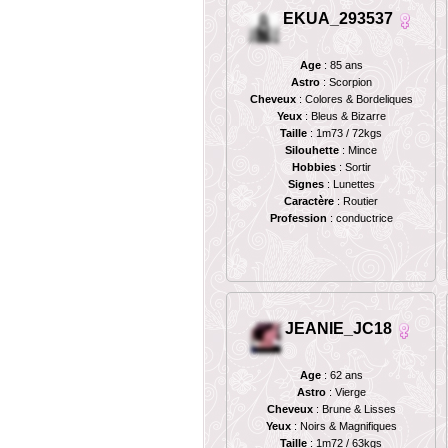
EKUA_293537
Age
: 85 ans
Astro
: Scorpion
Cheveux
: Colores & Bordeliques
Yeux
: Bleus & Bizarre
Taille
: 1m73 / 72kgs
Silouhette
: Mince
Hobbies
: Sortir
Signes
: Lunettes
Caractère
: Routier
Profession
: conductrice
JEANIE_JC18
Age
: 62 ans
Astro
: Vierge
Cheveux
: Brune & Lisses
Yeux
: Noirs & Magnifiques
Taille
: 1m72 / 63kgs