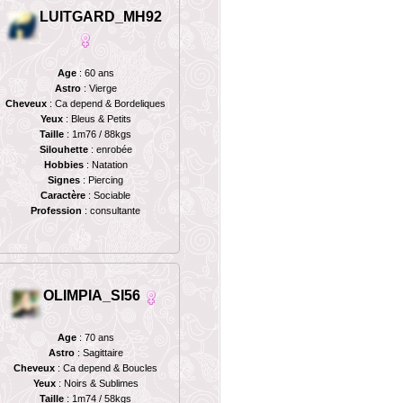
LUITGARD_MH92
Age
: 60 ans
Astro
: Vierge
Cheveux
: Ca depend & Bordeliques
Yeux
: Bleus & Petits
Taille
: 1m76 / 88kgs
Silouhette
: enrobée
Hobbies
: Natation
Signes
: Piercing
Caractère
: Sociable
Profession
: consultante
OLIMPIA_SI56
Age
: 70 ans
Astro
: Sagittaire
Cheveux
: Ca depend & Boucles
Yeux
: Noirs & Sublimes
Taille
: 1m74 / 58kgs