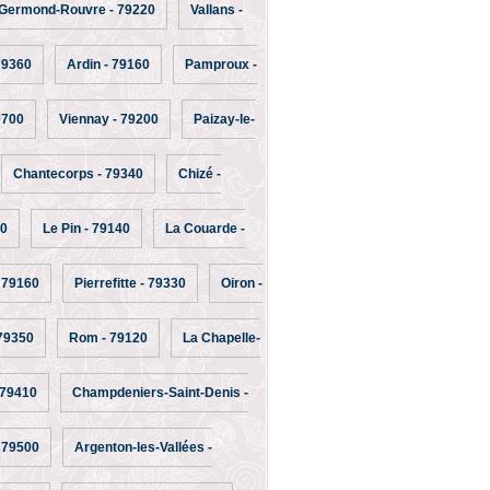
Germond-Rouvre - 79220
Vallans -
79360
Ardin - 79160
Pamproux -
9700
Viennay - 79200
Paizay-le-
Chantecorps - 79340
Chizé -
40
Le Pin - 79140
La Couarde -
 79160
Pierrefitte - 79330
Oiron -
 79350
Rom - 79120
La Chapelle-
 79410
Champdeniers-Saint-Denis -
 79500
Argenton-les-Vallées -