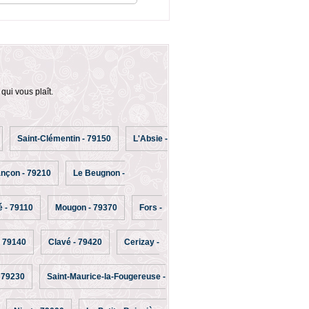
qui vous plaît.
Saint-Clémentin - 79150
L'Absie -
ançon - 79210
Le Beugnon -
é - 79110
Mougon - 79370
Fors -
- 79140
Clavé - 79420
Cerizay -
 79230
Saint-Maurice-la-Fougereuse -