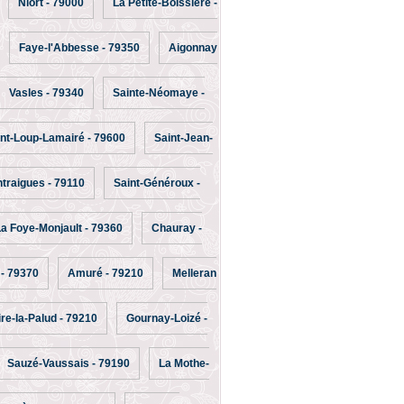
Niort - 79000
La Petite-Boissière -
Faye-l'Abbesse - 79350
Aigonnay
Vasles - 79340
Sainte-Néomaye -
nt-Loup-Lamairé - 79600
Saint-Jean-
ntraigues - 79110
Saint-Généroux -
a Foye-Monjault - 79360
Chauray -
- 79370
Amuré - 79210
Melleran
ire-la-Palud - 79210
Gournay-Loizé -
Sauzé-Vaussais - 79190
La Mothe-