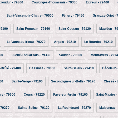
xoudun - 79800
Coulonges-Thouarsais - 79330
Exireuil - 79400
Saint-Vincent-la-Châtre - 79500
Fénery - 79450
Granzay-Gript - 
79190
Saint-Pompain - 79160
Saint-Coutant - 79120
Mauléon - 7
Le Vanneau-Irleau - 79270
Arçais - 79210
Le Bourdet - 79210
00
Luché-Thouarsais - 79330
Soudan - 79800
Montravers - 791
-Brûlé - 79400
Bessines - 79000
Saint-Gelais - 79410
Béceleuf -
200
Sainte-Verge - 79100
Secondigné-sur-Belle - 79170
Clessé -
re - 79600
Cours - 79220
Faye-sur-Ardin - 79160
Saint-Maxire -
 79270
Sainte-Soline - 79120
La Rochénard - 79270
Maisonnay -