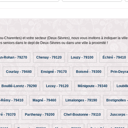
ou-Charentes) et votre secteur (Deux-Sèvres), nous vous invitons à indiquer la ville 
s seniors dans le dept de Deux-Sèvres ou dans une ville à proximité !
n-Rohan - 79270
Chenay - 79120
Louzy - 79100
Échiré - 79410
Courlay - 79440
Ensigné - 79170
Boismé - 79300
Prin-Deyr
Bouillé-Loretz - 79290
Lezay - 79120
Ménigoute - 79340
Loubill
t-Rémy - 79410
Magné - 79460
Limalonges - 79190
Bretignolles 
ré - 79370
Parthenay - 79200
Chef-Boutonne - 79110
Juscorps -