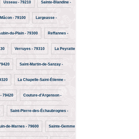
Usseau - 79210
Sainte-Blandine -
-Mâcon - 79100
Largeasse -
Aubin-du-Plain - 79300
Reffannes -
230
Verruyes - 79310
La Peyratte
 79420
Saint-Martin-de-Sanzay -
9320
La Chapelle-Saint-Étienne -
 - 79420
Couture-d'Argenson -
0
Saint-Pierre-des-Échaubrognes -
uin-de-Marnes - 79600
Sainte-Gemme