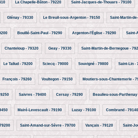
410
La Chapelle-Bâton - 79220
Saint-Jacques-de-Thouars - 79100
Glénay - 79330
Le Breuil-sous-Argenton - 79150
Saint-Martin-de
79200
Bouillé-Saint-Paul - 79290
Argenton-l'Église - 79290
Saint-
Chanteloup - 79320
Geay - 79330
Saint-Martin-de-Bernegoue - 79
Le Tallud - 79200
Sciecq - 79000
Souvigné - 79800
Saint-Lin -
François - 79260
Voultegon - 79150
Moutiers-sous-Chantemerle - 7
 79250
Saivres - 79400
Cersay - 79290
Beaulieu-sous-Parthenay
79450
Mairé-Levescault - 79190
Luzay - 79100
Combrand - 7914
 79200
Saint-Amand-sur-Sèvre - 79700
Vançais - 79120
Saint-Jo