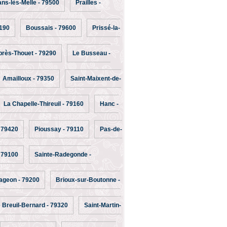
ns-lès-Melle - 79500
Prailles -
9190
Boussais - 79600
Prissé-la-
près-Thouet - 79290
Le Busseau -
Amailloux - 79350
Saint-Maixent-de-
La Chapelle-Thireuil - 79160
Hanc -
 79420
Pioussay - 79110
Pas-de-
- 79100
Sainte-Radegonde -
ageon - 79200
Brioux-sur-Boutonne -
 Breuil-Bernard - 79320
Saint-Martin-