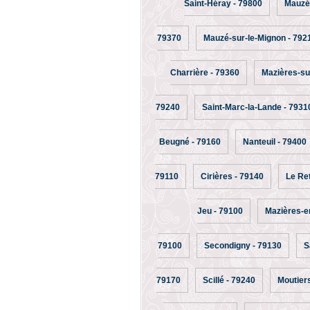
Saint-Héray - 79800
Mauzé-
79370
Mauzé-sur-le-Mignon - 792
Charrière - 79360
Mazières-su
79240
Saint-Marc-la-Lande - 7931
Beugné - 79160
Nanteuil - 79400
79110
Cirières - 79140
Le Ret
Jeu - 79100
Mazières-e
79100
Secondigny - 79130
S
79170
Scillé - 79240
Moutier