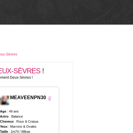
ux-Sèvres
EUX-SÈVRES
!
rtement Deux-Sèvres !
MEAVEENPN30
Age
: 49 ans
Astro
: Balance
Cheveux
: Roux & Crepus
Yeux
: Marrons & Ovales
Taille
: 1m74 / 68kgs