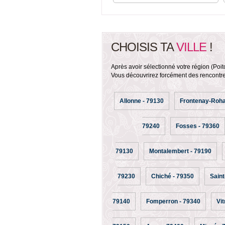
CHOISIS TA
VILLE
!
Après avoir sélectionné votre région (Poit
Vous découvrirez forcément des rencontre
Allonne - 79130
Frontenay-Roha
79240
Fosses - 79360
79130
Montalembert - 79190
79230
Chiché - 79350
Sain
79140
Fomperron - 79340
Vit