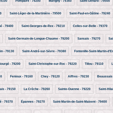
79100
Pompaire - 79200
Marigny - 79360
Saint-Génard - 79500
0
Saint-Léger-de-la-Martinière - 79500
Saint-Paul-en-Gâtine - 79240
é - 79400
Saint-Georges-de-Rex - 79210
Celles-sur-Belle - 79370
Saint-Germain-de-Longue-Chaume - 79200
Sansais - 79270
Sai
n - 79130
Saint-André-sur-Sèvre - 79380
Fontenille-Saint-Martin-d'E
ourgé - 79200
Saint-Christophe-sur-Roc - 79220
Tillou - 79110
L
00
Fenioux - 79160
Chey - 79120
Aiffres - 79230
Beaussais 
is - 79150
La Crèche - 79260
Sainte-Ouenne - 79220
Saint-Hila
é - 79370
Épannes - 79270
Saint-Martin-de-Saint-Maixent - 79400