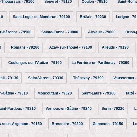
Thouarsais - 79100
Sepvret - 79120
Coulon - 79510
Saint-Roma
10
Saint-Léger-de-Montbrun - 79100
Brûlain - 79230
Lorigné - 7
r-Béronne - 79500
Sainte-Eanne - 79800
Airvault - 79600
Brion-
0
Romans - 79260
Azay-sur-Thouet - 79130
Alleuds - 79190
Coulonges-sur-l'Autize - 79160
La Ferrière-en-Parthenay - 79390
ail - 79130
Saint-Varent - 79330
Thénezay - 79390
Vausseroux -
n-Gâtine - 79310
Moncoutant - 79320
Saint-Laurs - 79160
Taizé 
aint-Pardoux - 79310
Vernoux-en-Gâtine - 79240
Surin - 79220
L
s-sous-Argenton - 79150
Bressuire - 79300
Genneton - 79150
Le