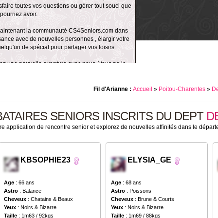
faire toutes vos questions ou gérer tout souci que
pourriez avoir.
 maintenant la communauté CS4Seniors.com dans
sance avec de nouvelles personnes , élargir votre
uelqu'un de spécial pour partager vos loisirs.
iez une nouvelle aventure avec nous. Vous ne le
retterez pas !
Fil d'Arianne :
Accueil
»
Poitou-Charentes
»
De
BATAIRES SENIORS INSCRITS DU DEPT
D
re application de rencontre senior et explorez de nouvelles affinités dans le dépa
KBSOPHIE23
ELYSIA_GE
Age
: 66 ans
Age
: 68 ans
Astro
: Balance
Astro
: Poissons
Cheveux
: Chatains & Beaux
Cheveux
: Brune & Courts
Yeux
: Noirs & Bizarre
Yeux
: Noirs & Bizarre
Taille
: 1m63 / 92kgs
Taille
: 1m69 / 88kgs