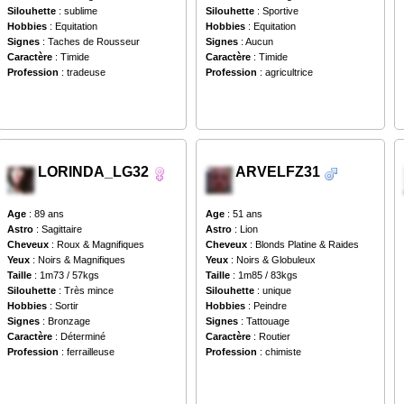
Silouhette
: sublime
Silouhette
: Sportive
Hobbies
: Equitation
Hobbies
: Equitation
Signes
: Taches de Rousseur
Signes
: Aucun
Caractère
: Timide
Caractère
: Timide
Profession
: tradeuse
Profession
: agricultrice
LORINDA_LG32
ARVELFZ31
Age
: 89 ans
Age
: 51 ans
Astro
: Sagittaire
Astro
: Lion
Cheveux
: Roux & Magnifiques
Cheveux
: Blonds Platine & Raides
Yeux
: Noirs & Magnifiques
Yeux
: Noirs & Globuleux
Taille
: 1m73 / 57kgs
Taille
: 1m85 / 83kgs
Silouhette
: Très mince
Silouhette
: unique
Hobbies
: Sortir
Hobbies
: Peindre
Signes
: Bronzage
Signes
: Tattouage
Caractère
: Déterminé
Caractère
: Routier
Profession
: ferrailleuse
Profession
: chimiste