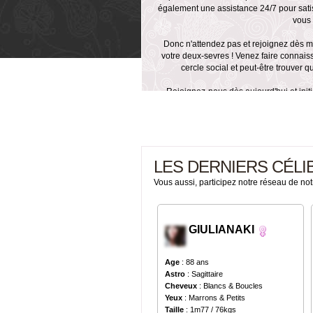
également une assistance 24/7 pour satis
vous 
Donc n'attendez pas et rejoignez dès
votre deux-sevres ! Venez faire connais
cercle social et peut-être trouver q
Rejoignez-nous dès aujourd'hui et init
reg
LES DERNIERS CÉLI
Vous aussi, participez notre réseau de not
GIULIANAKI
Age
: 88 ans
Astro
: Sagittaire
Cheveux
: Blancs & Boucles
Yeux
: Marrons & Petits
Taille
: 1m77 / 76kgs