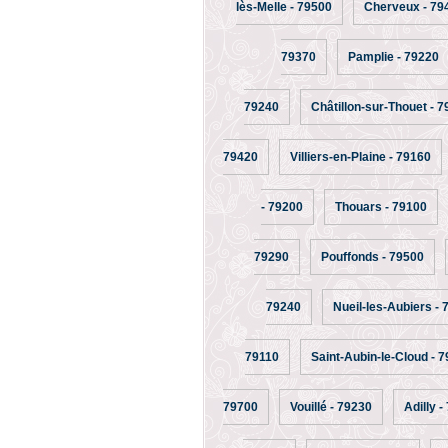
lès-Melle - 79500
Cherveux - 79
79370
Pamplie - 79220
79240
Châtillon-sur-Thouet - 
79420
Villiers-en-Plaine - 79160
- 79200
Thouars - 79100
79290
Pouffonds - 79500
79240
Nueil-les-Aubiers -
79110
Saint-Aubin-le-Cloud - 
79700
Vouillé - 79230
Adilly -