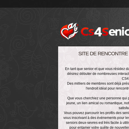
SITE DE RENCONTRE
En tant que senior et que vous résidez 
désirez débuter de nombreuses interac
CS4S
Des milliers de membres sont déjà présen
l'endroit idéal pour rencont
Que vous cherchiez une personne qui p
jeune, un lien amical ou romantique, not
satisf
Vous pouvez parcourir les profils des se
vous inscrivant à des événements pour les
seniors deux-sevres est très facile à utili
pour entamer votre quête de nouvelles