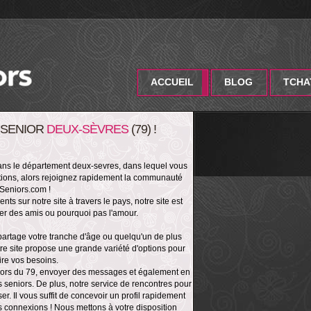
ACCUEIL
BLOG
TCHA
 SENIOR
DEUX-SÈVRES
(79) !
dans le département deux-sevres, dans lequel vous
tions, alors rejoignez rapidement la communauté
eniors.com !
ts sur notre site à travers le pays, notre site est
rer des amis ou pourquoi pas l'amour.
artage votre tranche d'âge ou quelqu'un de plus
re site propose une grande variété d'options pour
aire vos besoins.
niors du 79, envoyer des messages et également en
 seniors. De plus, notre service de rencontres pour
ser. Il vous suffit de concevoir un profil rapidement
 connexions ! Nous mettons à votre disposition