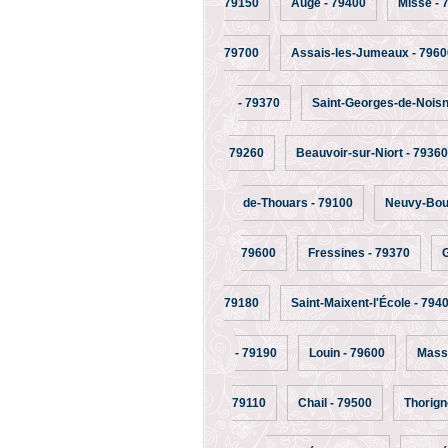
79150
Auge - 79400
Missé - 
79700
Assais-les-Jumeaux - 7960
- 79370
Saint-Georges-de-Noisn
79260
Beauvoir-sur-Niort - 79360
de-Thouars - 79100
Neuvy-Boui
79600
Fressines - 79370
G
79180
Saint-Maixent-l'École - 794
- 79190
Louin - 79600
Massa
79110
Chail - 79500
Thorign