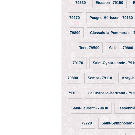
- 79330
Étusson - 79150
E
79270
Pougne-Hérisson - 79130
79800
Clussais-la-Pommeraie - 
Tort - 79500
Salles - 79800
79170
Saint-Cyr-la-Lande - 791
79800
Sompt - 79110
Azay-le
79100
La Chapelle-Bertrand - 79
Saint-Laurent - 79430
Tessonniè
79220
Saint-Symphorien -